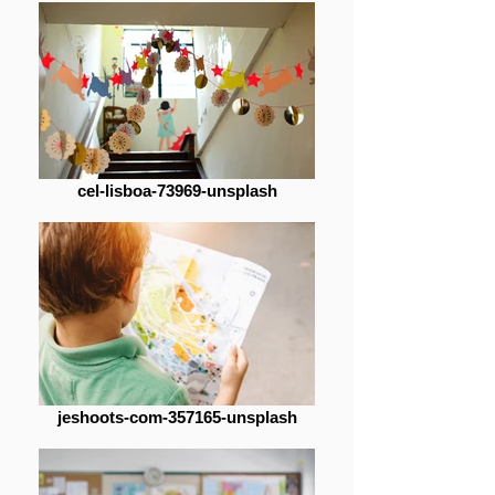
cel-lisboa-73969-unsplash
jeshoots-com-357165-unsplash