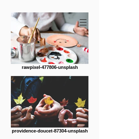
rawpixel-477806-unsplash
providence-doucet-87304-unsplash