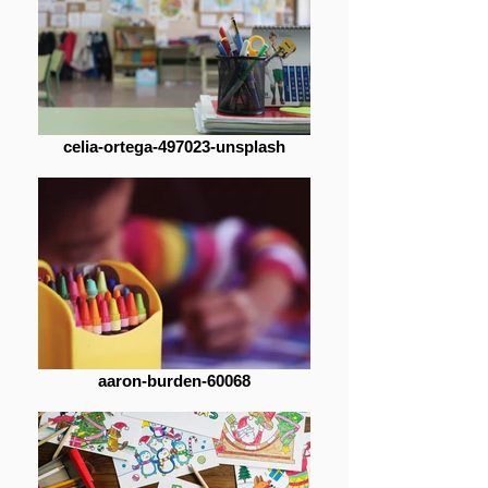
celia-ortega-497023-unsplash
aaron-burden-60068