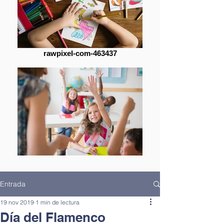
rawpixel-com-463437
Entrada
19 nov 2019
1 min de lectura
Día del Flamenco