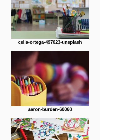
celia-ortega-497023-unsplash
aaron-burden-60068