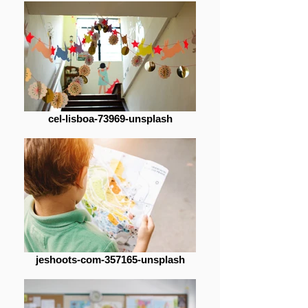
cel-lisboa-73969-unsplash
jeshoots-com-357165-unsplash