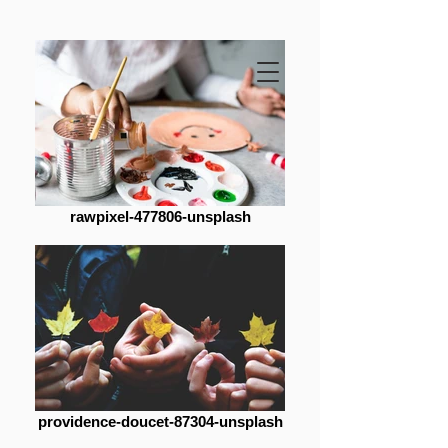
rawpixel-477806-unsplash
providence-doucet-87304-unsplash