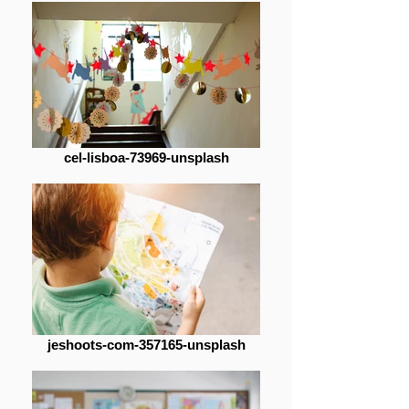
cel-lisboa-73969-unsplash
jeshoots-com-357165-unsplash