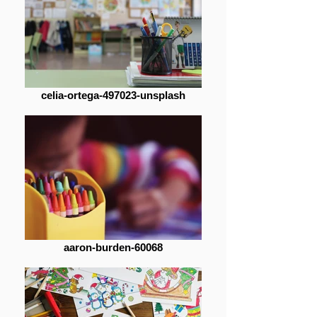
celia-ortega-497023-unsplash
aaron-burden-60068