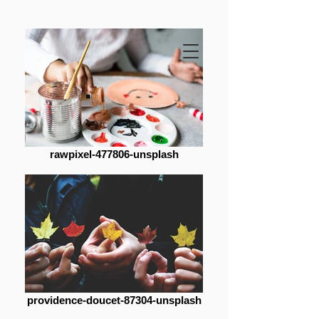
rawpixel-477806-unsplash
providence-doucet-87304-unsplash