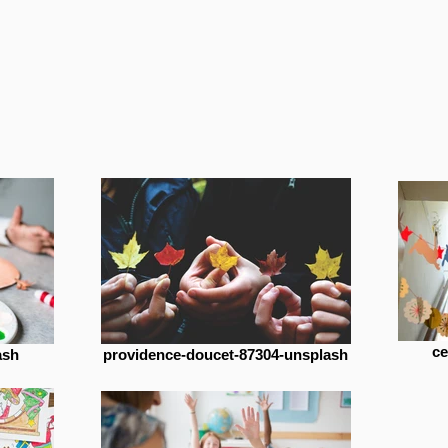
ce
ash
providence-doucet-87304-unsplash