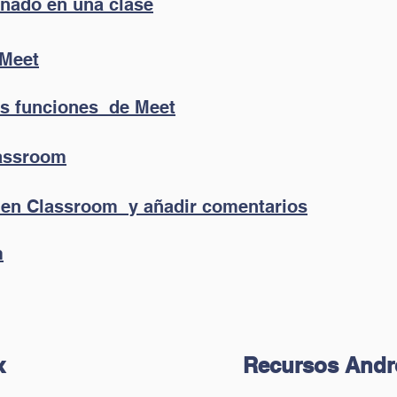
mnado en una clase
 Meet
es funciones de Meet
lassroom
a en Classroom y añadir comentarios
m
x
Recursos Andro